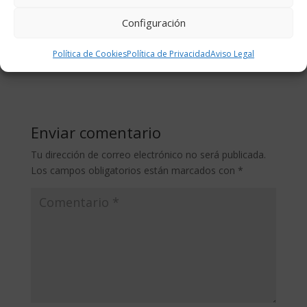
fáciles y a muy buen precio
Configuración
https://brozam.es/courses/curso-manipulador-
alimentos/
Política de Cookies
Política de Privacidad
Aviso Legal
Enviar comentario
Tu dirección de correo electrónico no será publicada.
Los campos obligatorios están marcados con
*