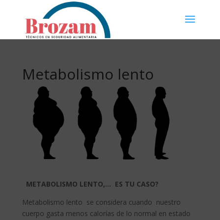
Metabolismo lento
METABOLISMO LENTO,… ES TU CASO?
Metabolismo lento se considera cuando nuestro
cuerpo gasta menos calorías de lo normal en estado