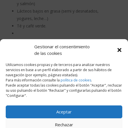
y salmón)
Lácteos bajos en grasa (semi y desnatados,
yogures, leche…)
Té y café verde.
Chiles , pimientos picantes, rábanos … (las comidas
Gestionar el consentimiento
picantes son saciantes y además aligeran el tránsito
de las cookies
intestinal)
Frutas y verduras
Utilizamos cookies propias y de terceros para analizar nuestros
servicios en base a un perfil elaborado a partir de sus hábitos de
navegación (por ejemplo, páginas visitadas).
Por lo tanto, aunque tengamos un metabolismo más
Para más información consulte la
política de cookies
.
lento que otras personas, podemos realizar algunos
Puede aceptar todas las cookies pulsando el botón "Aceptar", rechazar
cambios en nuestro día a día para intentar acelerarlo.
su uso pulsando el botón "Rechazar" y configurarlas pulsando el botón
"Configurar".
Consulta con tu médico y lleva a cabo una
alimentación variada y equilibrada que te permita
perder peso de forma saludable.
Aceptar
No olvides, que a través de nuestra Web , se
Rechazar
realizan cursos de manipuladores de alimentos,