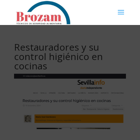
Restauradores y su
control higiénico en
cocinas