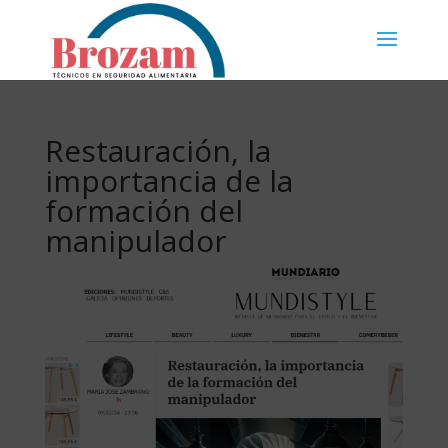
Restauración, la
importancia de la
formación del
manipulador