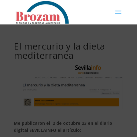
El mercurio y la dieta
mediterranea
Me publicaron el 2 de octubre 23 en el diario
digital SEVILLAINFO el artículo: