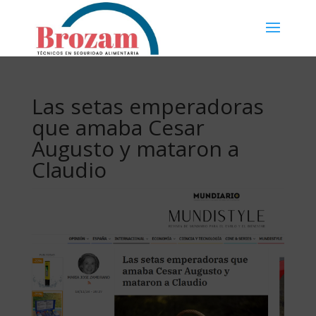
Las setas emperadoras
que amaba Cesar
Augusto y mataron a
Claudio