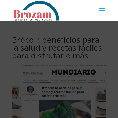
Brócoli: beneficios para
la salud y recetas fáciles
para disfrutarlo más