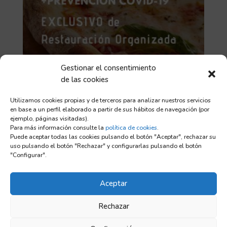
Gestionar el consentimiento
de las cookies
Utilizamos cookies propias y de terceros para analizar nuestros servicios
en base a un perfil elaborado a partir de sus hábitos de navegación (por
ejemplo, páginas visitadas).
Curso manipulador de alimento EXCLUSIVO de
Para más información consulte la
política de cookies
.
Restauración Organizada Renovación 2023
Puede aceptar todas las cookies pulsando el botón "Aceptar", rechazar su
uso pulsando el botón "Rechazar" y configurarlas pulsando el botón
5,00
€
"Configurar".
Aceptar
Rechazar