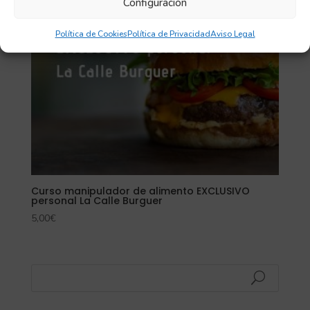
Configuración
Política de Cookies
Política de Privacidad
Aviso Legal
Curso manipulador de alimento EXCLUSIVO
personal La Calle Burguer
5,00
€