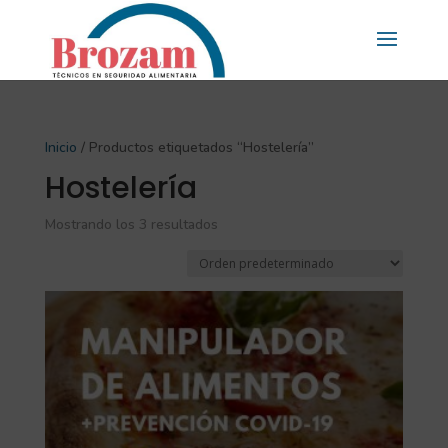
Inicio
/ Productos etiquetados “Hostelería”
Hostelería
Mostrando los 3 resultados