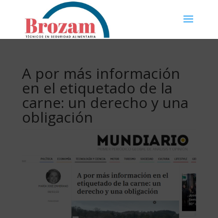
A por más información
en el etiquetado de la
carne: un derecho y una
obligación